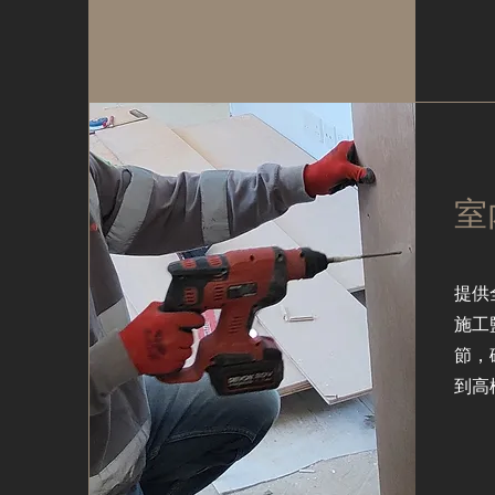
室
提供
施工
節，
到高