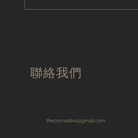
聯絡我們
thecncreative@gmail.com