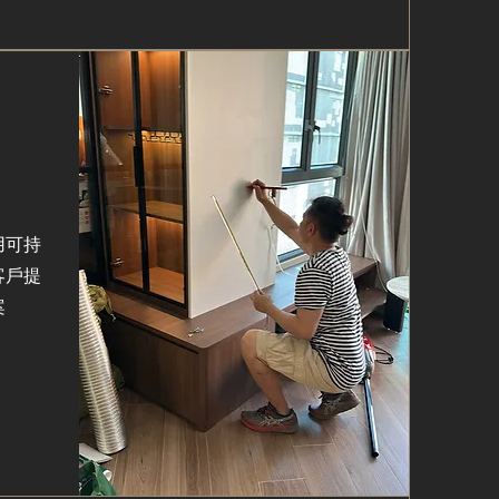
用可持
客戶提
案