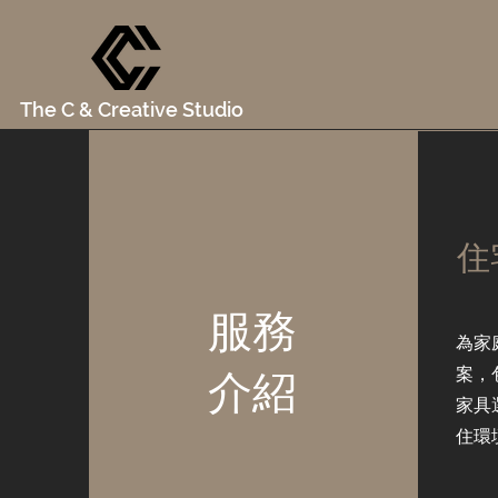
The C & Creative Studio
住
服務
為家
案，
介紹
家具
住環